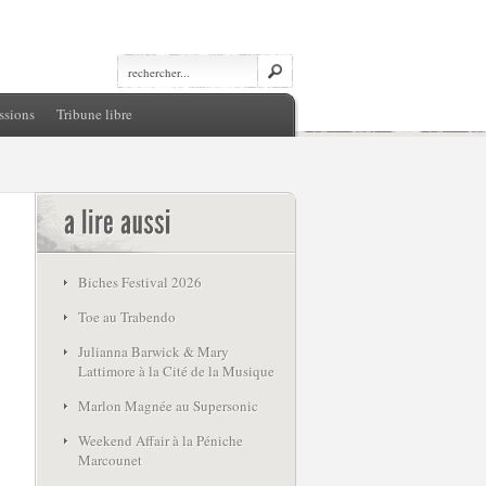
ssions
Tribune libre
Biches Festival 2026
Toe au Trabendo
Julianna Barwick & Mary
Lattimore à la Cité de la Musique
Marlon Magnée au Supersonic
Weekend Affair à la Péniche
Marcounet