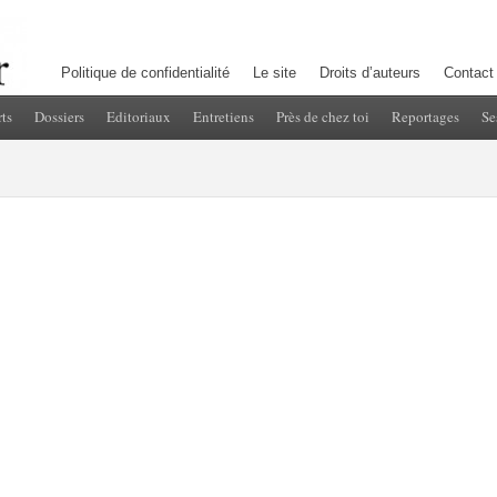
Politique de confidentialité
Le site
Droits d’auteurs
Contact
ts
Dossiers
Editoriaux
Entretiens
Près de chez toi
Reportages
Se