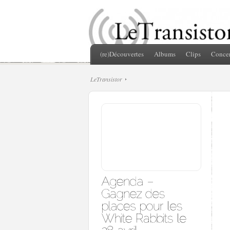
(re)Découvertes
Albums
Clips
Concer
LeTransistor