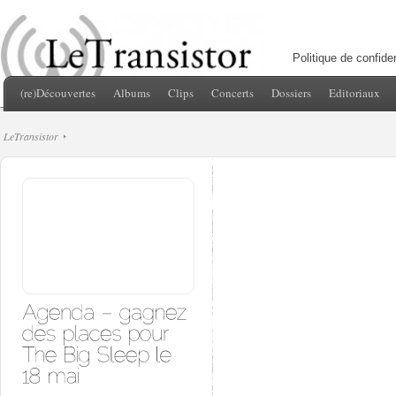
Politique de confiden
(re)Découvertes
Albums
Clips
Concerts
Dossiers
Editoriaux
LeTransistor