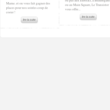
ou pas aux Eurocks, à Beauregard
Marne. et on vous fait gagner des
ou au Main Square, Le Transistor
places pour nos soirées coup de
vous offre...
coeur !
lire la suite
lire la suite