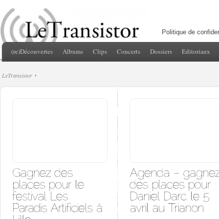
Politique de confiden
(re)Découvertes
Albums
Clips
Concerts
Dossiers
Editoriaux
LeTransistor