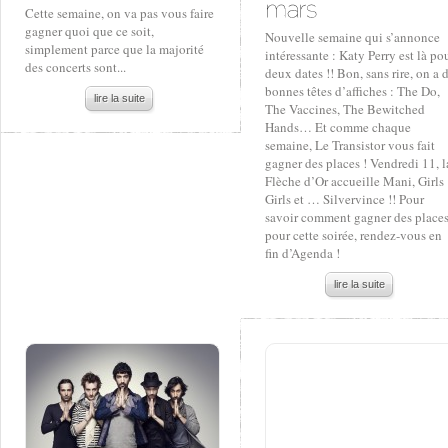
Cette semaine, on va pas vous faire
gagner quoi que ce soit,
Nouvelle semaine qui s’annonce
simplement parce que la majorité
intéressante : Katy Perry est là po
des concerts sont...
deux dates !! Bon, sans rire, on a 
bonnes têtes d’affiches : The Do,
lire la suite
The Vaccines, The Bewitched
Hands… Et comme chaque
semaine, Le Transistor vous fait
gagner des places ! Vendredi 11, l
Flèche d’Or accueille Mani, Girls
Girls et … Silvervince !! Pour
savoir comment gagner des place
pour cette soirée, rendez-vous en
fin d’Agenda !
lire la suite