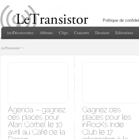
Politique de confiden
(re)Découvertes
Albums
Clips
Concerts
Dossiers
Editoriaux
LeTransistor