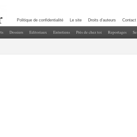
Politique de confidentialité
Le site
Droits d’auteurs
Contact
ts
Dossiers
Editoriaux
Entretiens
Près de chez toi
Reportages
Se