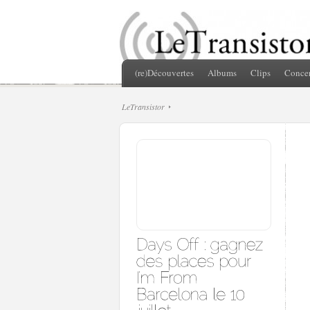
(re)Découvertes
Albums
Clips
Concer
LeTransistor