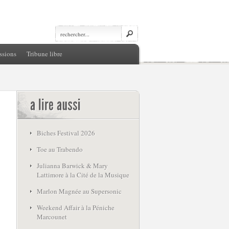
ssions
Tribune libre
Biches Festival 2026
Toe au Trabendo
Julianna Barwick & Mary
Lattimore à la Cité de la Musique
Marlon Magnée au Supersonic
Weekend Affair à la Péniche
Marcounet