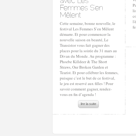
Pa
li
co
l'
Cette semaine, bonne nouvelle, le
fe
festival Les Femmes S’en Mêlent
démarre. Et pour commencer la
nouvelle saison en beauté, Le
Transistor vous fait gagner des
places pour la soirée du 31 mars au
Divan du Monde. Au programme :
Phoebe Killdeer & The Short
Straws, Our Broken Garden et
Tearist. Et pour célébrer les femmes,
puisque c’est le but de ce festival,
le jeu est reservé aux filles ! Pour
savoir comment gagner, rendez-
vous en fin d’agenda !
lire la suite