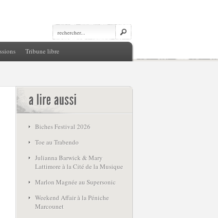
ssions
Tribune libre
Biches Festival 2026
Toe au Trabendo
Julianna Barwick & Mary
Lattimore à la Cité de la Musique
Marlon Magnée au Supersonic
Weekend Affair à la Péniche
Marcounet