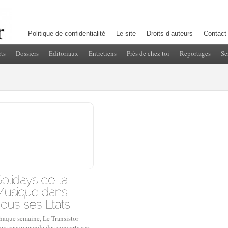
Politique de confidentialité
Le site
Droits d’auteurs
Contact
ts
Dossiers
Editoriaux
Entretiens
Près de chez toi
Reportages
Se
haque semaine, Le Transistor
ous recommande des concerts sur