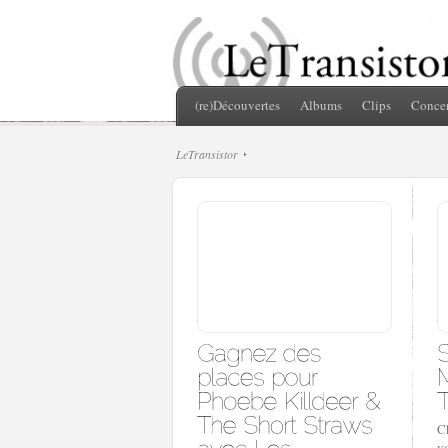
(re)Découvertes
Albums
Clips
Concer
LeTransistor
C
v