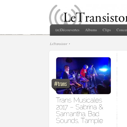
(re)Découvertes
Albums
Clips
Concer
LeTransistor