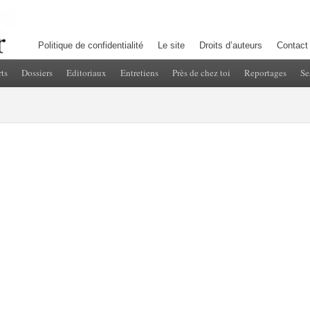
Politique de confidentialité
Le site
Droits d’auteurs
Contact
ts
Dossiers
Editoriaux
Entretiens
Près de chez toi
Reportages
Se