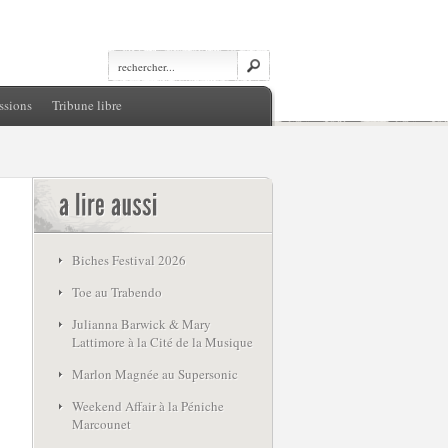
ssions
Tribune libre
Biches Festival 2026
Toe au Trabendo
Julianna Barwick & Mary
Lattimore à la Cité de la Musique
Marlon Magnée au Supersonic
Weekend Affair à la Péniche
Marcounet