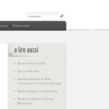
ssions
Tribune libre
Biches Festival 2026
Toe au Trabendo
Julianna Barwick & Mary
Lattimore à la Cité de la Musique
Marlon Magnée au Supersonic
Weekend Affair à la Péniche
Marcounet