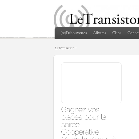
(re)Découvertes
Albums
Clips
Concer
LeTransistor