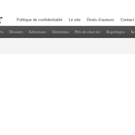
Politique de confidentialité
Le site
Droits d’auteurs
Contact
ts
Dossiers
Editoriaux
Entretiens
Près de chez toi
Reportages
Se