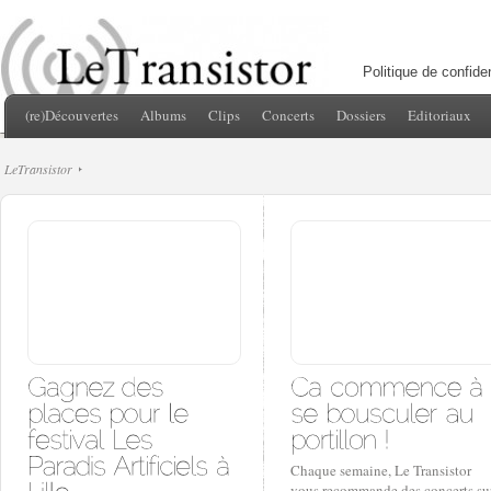
Politique de confiden
(re)Découvertes
Albums
Clips
Concerts
Dossiers
Editoriaux
LeTransistor
Chaque semaine, Le Transistor
vous recommande des concerts su