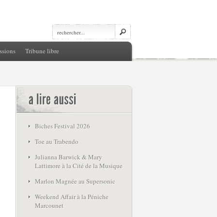
ssions
Tribune libre
Biches Festival 2026
Toe au Trabendo
Julianna Barwick & Mary
Lattimore à la Cité de la Musique
Marlon Magnée au Supersonic
Weekend Affair à la Péniche
Marcounet