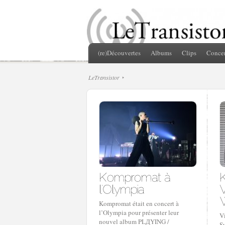
(re)Découvertes
Albums
Clips
Concer
LeTransistor
Kompromat était en concert à
l’Olympia pour présenter leur
V
nouvel album PLДYING /
Su