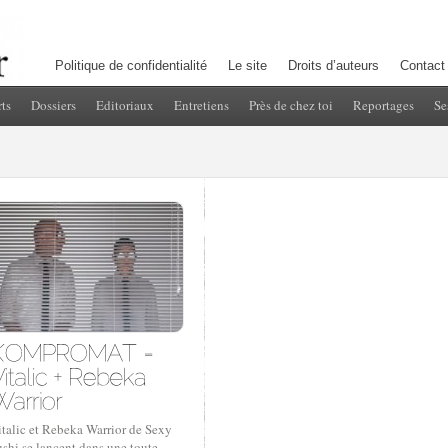
Politique de confidentialité
Le site
Droits d’auteurs
Contact
ts
Dossiers
Editoriaux
Entretiens
Près de chez toi
Reportages
Se
italic et Rebeka Warrior de Sexy
shi se lancent dans une toute