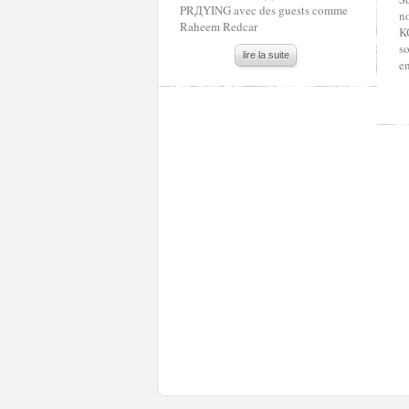
PRДYING avec des guests comme
no
Raheem Redcar
K
so
lire la suite
e