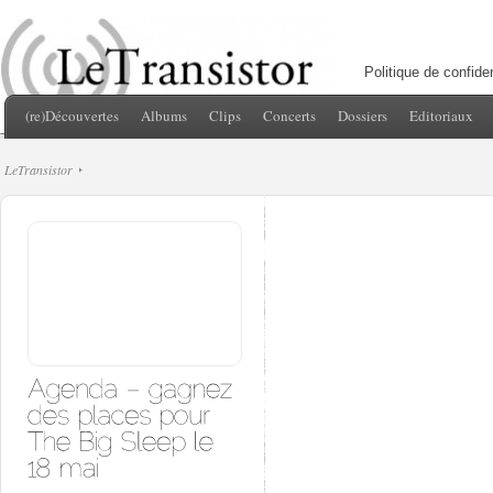
Politique de confiden
(re)Découvertes
Albums
Clips
Concerts
Dossiers
Editoriaux
LeTransistor