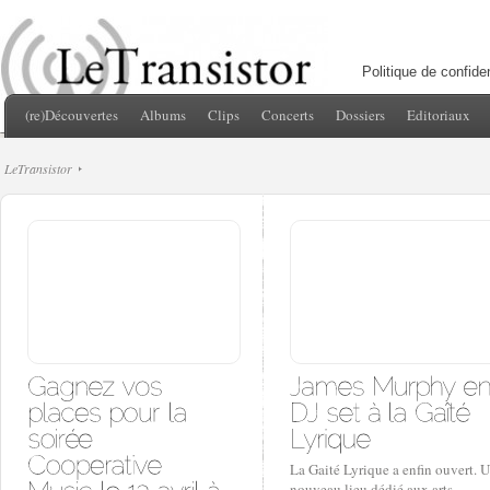
Politique de confiden
(re)Découvertes
Albums
Clips
Concerts
Dossiers
Editoriaux
LeTransistor
La Gaité Lyrique a enfin ouvert. 
nouveau lieu dédié aux arts