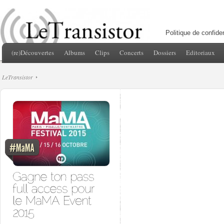
Politique de confiden
(re)Découvertes
Albums
Clips
Concerts
Dossiers
Editoriaux
LeTransistor