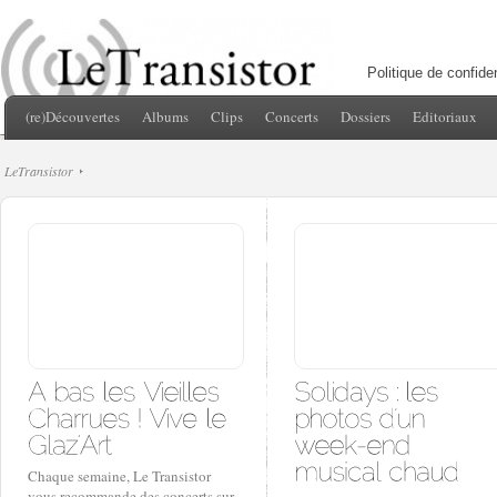
Politique de confiden
(re)Découvertes
Albums
Clips
Concerts
Dossiers
Editoriaux
LeTransistor
Chaque semaine, Le Transistor
vous recommande des concerts sur