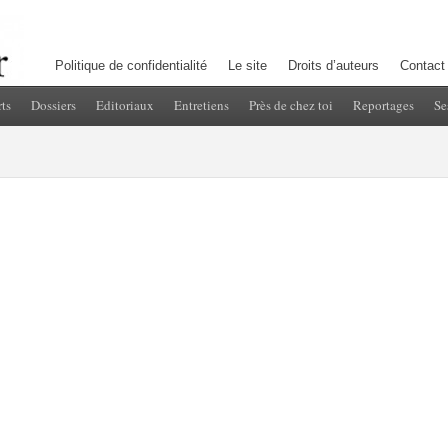
Politique de confidentialité
Le site
Droits d’auteurs
Contact
ts
Dossiers
Editoriaux
Entretiens
Près de chez toi
Reportages
Se