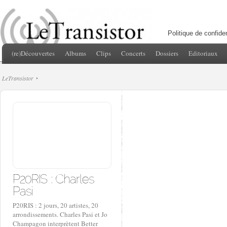
Politique de confiden
(re)Découvertes
Albums
Clips
Concerts
Dossiers
Editoriaux
LeTransistor
P20RIS : 2 jours, 20 artistes, 20
arrondissements. Charles Pasi et Jo
Champagon interprètent Better