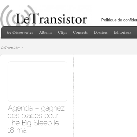
Politique de confiden
(re)Découvertes
Albums
Clips
Concerts
Dossiers
Editoriaux
LeTransistor