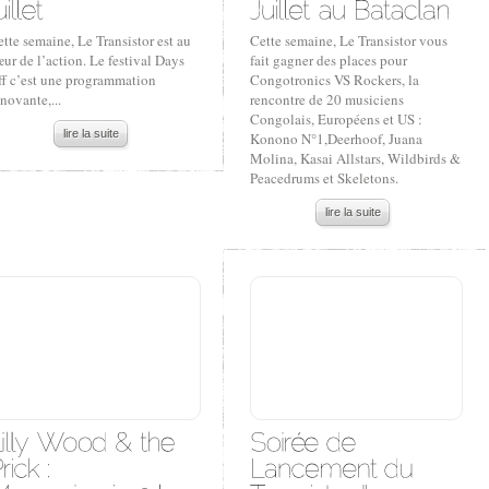
tte semaine, Le Transistor est au
Cette semaine, Le Transistor vous
ur de l’action. Le festival Days
fait gagner des places pour
ff c’est une programmation
Congotronics VS Rockers, la
novante,...
rencontre de 20 musiciens
Congolais, Européens et US :
lire la suite
Konono N°1,Deerhoof, Juana
Molina, Kasai Allstars, Wildbirds &
Peacedrums et Skeletons.
lire la suite