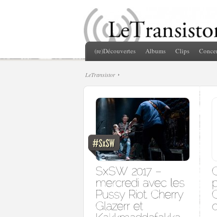
(re)Découvertes
Albums
Clips
Concer
LeTransistor