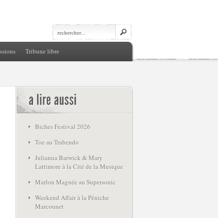
ssions
Tribune libre
Biches Festival 2026
Toe au Trabendo
Julianna Barwick & Mary
Lattimore à la Cité de la Musique
Marlon Magnée au Supersonic
Weekend Affair à la Péniche
Marcounet