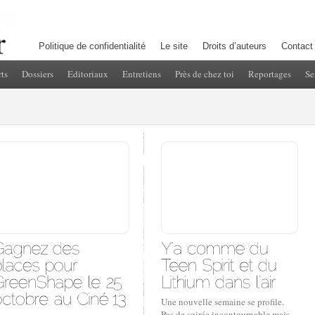
Politique de confidentialité
Le site
Droits d’auteurs
Contact
ts
Dossiers
Editoriaux
Entretiens
Près de chez toi
Reportages
Se
Une nouvelle semaine se profile.
Pas de soirée incontournable mais