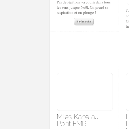
Pas de répit, on va courir dans tous
les sens jusque Noël. On prend sa
Ce
respiration et on plonge !
cœ
O
lire la suite
in