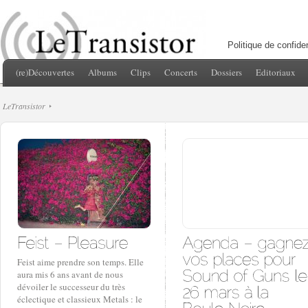
Politique de confiden
(re)Découvertes
Albums
Clips
Concerts
Dossiers
Editoriaux
LeTransistor
Feist aime prendre son temps. Elle
aura mis 6 ans avant de nous
dévoiler le successeur du très
éclectique et classieux Metals : le