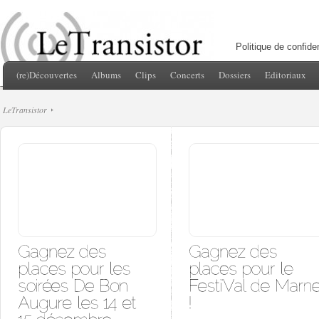
Politique de confiden
(re)Découvertes
Albums
Clips
Concerts
Dossiers
Editoriaux
LeTransistor