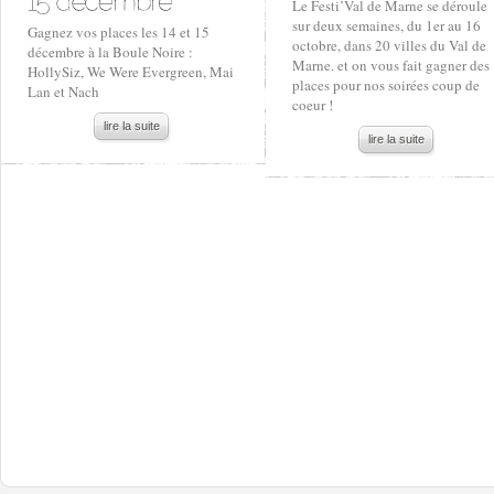
Le Festi’Val de Marne se déroule
sur deux semaines, du 1er au 16
Gagnez vos places les 14 et 15
octobre, dans 20 villes du Val de
décembre à la Boule Noire :
Marne. et on vous fait gagner des
HollySiz, We Were Evergreen, Mai
places pour nos soirées coup de
Lan et Nach
coeur !
lire la suite
lire la suite