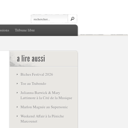
ssions
Tribune libre
Biches Festival 2026
Toe au Trabendo
Julianna Barwick & Mary
Lattimore à la Cité de la Musique
Marlon Magnée au Supersonic
Weekend Affair à la Péniche
Marcounet