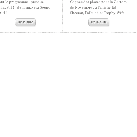
out le programme - presque
Gagnez des places pour la Custom
haustif ! - du Primavera Sound
de Novembre : à l'affiche Ed
014 !
Sheeran, Fallulah et Trophy Wife
lire la suite
lire la suite