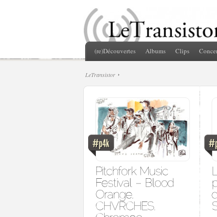
(re)Découvertes
Albums
Clips
Concer
LeTransistor