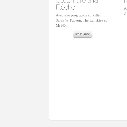
Ar
;)
Avec une prog qu'on surkiffe :
Sarah W. Papsun, The Lanskies et
Mr Nô.
lire la suite