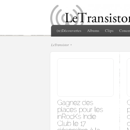
(re)Découvertes
Albums
Clips
Concer
LeTransistor