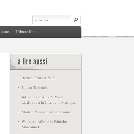
ssions
Tribune libre
Biches Festival 2026
Toe au Trabendo
Julianna Barwick & Mary
Lattimore à la Cité de la Musique
Marlon Magnée au Supersonic
Weekend Affair à la Péniche
Marcounet