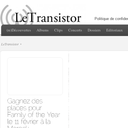
Politique de confiden
(re)Découvertes
Albums
Clips
Concerts
Dossiers
Editoriaux
LeTransistor