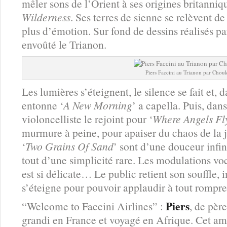
mêler sons de l’Orient à ses origines britanniqu
Wilderness
. Ses terres de sienne se relèvent d
plus d’émotion. Sur fond de dessins réalisés pa
envoûté le Trianon.
Piers Faccini au Trianon par Chouk
Les lumières s’éteignent, le silence se fait et, d
entonne ‘
A New Morning
’ a capella. Puis, da
violoncelliste le rejoint pour ‘
Where Angels Fl
murmure à peine, pour apaiser du chaos de la 
‘
Two Grains Of Sand
’ sont d’une douceur infin
tout d’une simplicité rare. Les modulations voca
est si délicate… Le public retient son souffle, 
s’éteigne pour pouvoir applaudir à tout rompre
Piers
“Welcome to Faccini Airlines” :
, de père
grandi en France et voyagé en Afrique. Cet amo