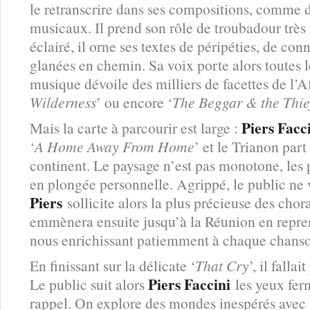
le retranscrire dans ses compositions, comme 
musicaux. Il prend son rôle de troubadour très 
éclairé, il orne ses textes de péripéties, de con
glanées en chemin. Sa voix porte alors toutes l
musique dévoile des milliers de facettes de l’A
Wilderness
’ ou encore ‘
The Beggar & the Thie
Piers Facc
Mais la carte à parcourir est large :
‘
A Home Away From Home
’ et le Trianon par
continent. Le paysage n’est pas monotone, les
en plongée personnelle. Agrippé, le public ne v
Piers
sollicite alors la plus précieuse des chor
emmènera ensuite jusqu’à la Réunion en repre
nous enrichissant patiemment à chaque chans
En finissant sur la délicate ‘
That Cry
’, il falla
Piers Faccini
Le public suit alors
les yeux fer
rappel. On explore des mondes inespérés avec ‘