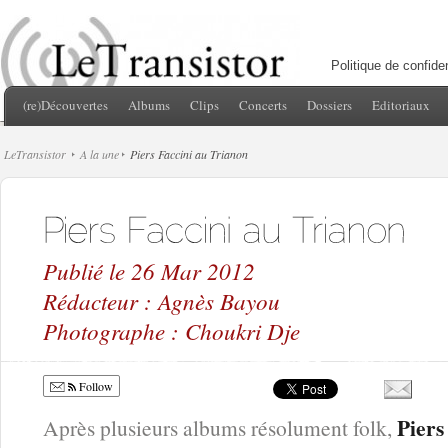
Politique de confiden
(re)Découvertes
Albums
Clips
Concerts
Dossiers
Editoriaux
LeTransistor
A la une
Piers Faccini au Trianon
Publié le 26 Mar 2012
Rédacteur : Agnès Bayou
Photographe : Choukri Dje
Follow
Piers
Après plusieurs albums résolument folk,