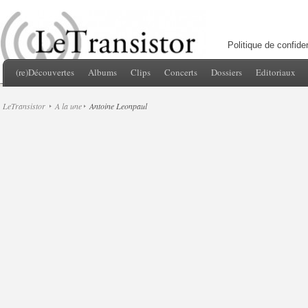
Politique de confiden
(re)Découvertes
Albums
Clips
Concerts
Dossiers
Editoriaux
LeTransistor
A la une
Antoine Leonpaul