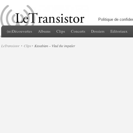
Politique de confiden
(re)Découvertes
Albums
Clips
Concerts
Dossiers
Editoriaux
LeTransistor
Clips
Kasabian – Vlad the impaler