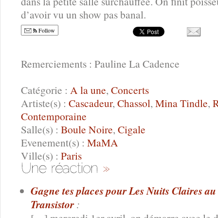
dans la petite salle surchauffée. On finit pois
d’avoir vu un show pas banal.
Follow
Remerciements : Pauline La Cadence
Catégorie :
A la une
,
Concerts
Artiste(s) :
Cascadeur
,
Chassol
,
Mina Tindle
,
R
Contemporaine
Salle(s) :
Boule Noire
,
Cigale
Evenement(s) :
MaMA
Ville(s) :
Paris
Gagne tes places pour Les Nuits Claires au 
Transistor
:
[…] mercredi 1er avril, on démarre avec le du