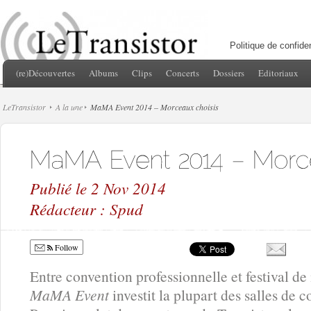
Politique de confiden
(re)Découvertes
Albums
Clips
Concerts
Dossiers
Editoriaux
LeTransistor
A la une
MaMA Event 2014 – Morceaux choisis
Publié le 2 Nov 2014
Rédacteur : Spud
Follow
Entre convention professionnelle et festival de
MaMA Event
investit la plupart des salles de c