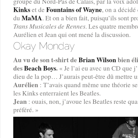
groupe du Nord-Pas de Calais, par la voix adol
Kinks
Fountains of Wayne
et de
, on a décidé
MaMA
du
. Et on a bien fait, puisqu’ils sont
Trans Musicales de Rennes
. Les quatre membre
Aurélien et Jean qui ont mené la discussion.
Au vu de son t-shirt de
Brian Wilson
bien él
des
Beach Boys
.
« Je l’ai eu avec un CD que j’
dieu de la pop… J’aurais peut-être dû mettre u
Aurélien
: T’avais quand même une théorie sel
les Kinks enterraient les Beatles.
Jean
: ouais, non, j’avoue les Beatles reste
préféré. »