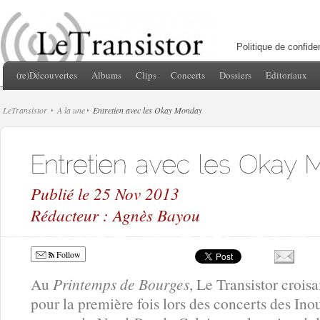
Politique de confiden
(re)Découvertes
Albums
Clips
Concerts
Dossiers
Editoriaux
LeTransistor
A la une
Entretien avec les Okay Monday
Publié le 25 Nov 2013
Rédacteur : Agnès Bayou
Follow
Au
Printemps de Bourges
, Le Transistor croisa
pour la première fois lors des concerts des Inou