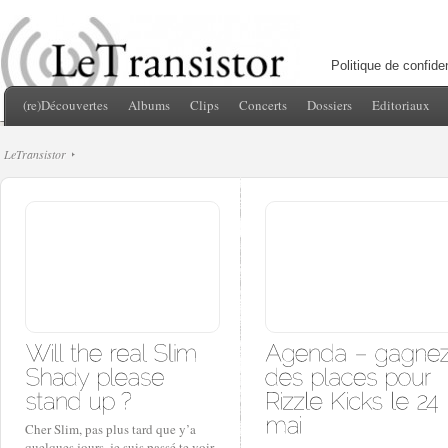
Politique de confiden
(re)Découvertes
Albums
Clips
Concerts
Dossiers
Editoriaux
LeTransistor
Cher Slim, pas plus tard que y’a
quelques jours, je suis passé te voir