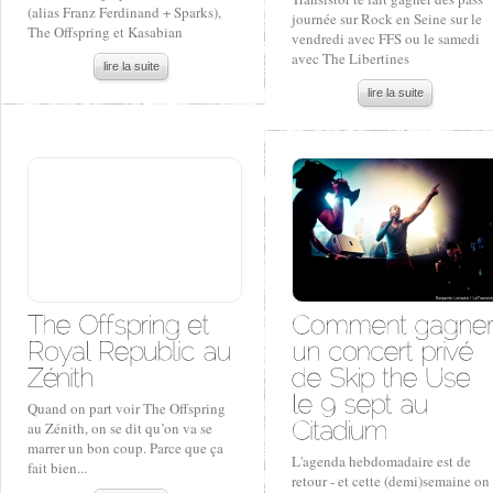
(alias Franz Ferdinand + Sparks),
journée sur Rock en Seine sur le
The Offspring et Kasabian
vendredi avec FFS ou le samedi
avec The Libertines
lire la suite
lire la suite
Quand on part voir The Offspring
au Zénith, on se dit qu’on va se
marrer un bon coup. Parce que ça
L'agenda hebdomadaire est de
fait bien...
retour - et cette (demi)semaine on