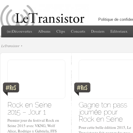
Politique de confiden
(re)Découvertes
Albums
Clips
Concerts
Dossiers
Editoriaux
LeTransistor
Premier jour du festival Rock en
Seine 2015 avec VKNG, Wolf
Pour cette belle édition 2015, Le
Alice, Rodrigo y Gabriela, FFS
Transistor te fait gagner des pass