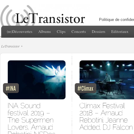
Politique de confiden
(re)Découvertes
Albums
Clips
Concerts
Dossiers
Editoriaux
LeTransistor