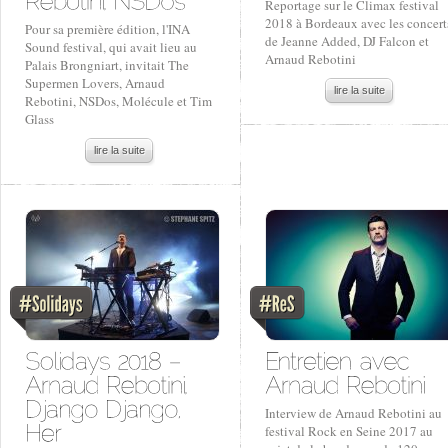
Reportage sur le Climax festival
2018 à Bordeaux avec les concert
Pour sa première édition, l'INA
de Jeanne Added, DJ Falcon et
Sound festival, qui avait lieu au
Arnaud Rebotini
Palais Brongniart, invitait The
Supermen Lovers, Arnaud
lire la suite
Rebotini, NSDos, Molécule et Tim
Glass
lire la suite
Interview de Arnaud Rebotini au
festival Rock en Seine 2017 au