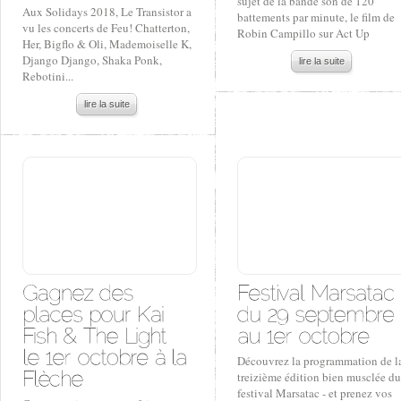
sujet de la bande son de 120
Aux Solidays 2018, Le Transistor a
battements par minute, le film de
vu les concerts de Feu! Chatterton,
Robin Campillo sur Act Up
Her, Bigflo & Oli, Mademoiselle K,
Django Django, Shaka Ponk,
lire la suite
Rebotini...
lire la suite
Découvrez la programmation de l
treizième édition bien musclée du
festival Marsatac - et prenez vos