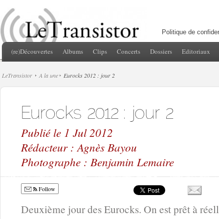
Politique de confiden
(re)Découvertes
Albums
Clips
Concerts
Dossiers
Editoriaux
LeTransistor
A la une
Eurocks 2012 : jour 2
Publié le 1 Jul 2012
Rédacteur : Agnès Bayou
Photographe : Benjamin Lemaire
Follow
Deuxième jour des Eurocks. On est prêt à réell