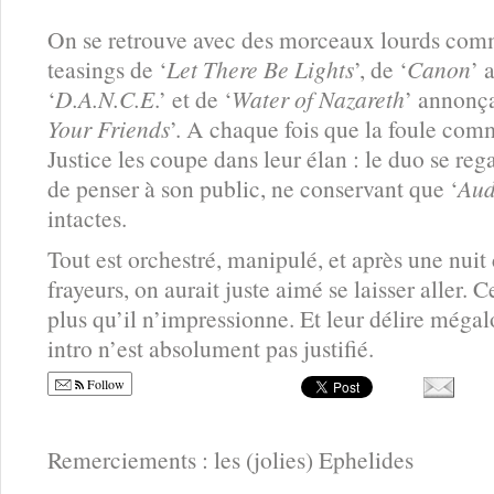
On se retrouve avec des morceaux lourds com
teasings de ‘
Let There Be Lights
’, de ‘
Canon
’ 
‘
D.A.N.C.E
.’ et de ‘
Water of Nazareth
’ annonç
Your Friends
’. A chaque fois que la foule comm
Justice les coupe dans leur élan : le duo se reg
de penser à son public, ne conservant que ‘
Aud
intactes.
Tout est orchestré, manipulé, et après une nui
frayeurs, on aurait juste aimé se laisser aller. C
plus qu’il n’impressionne. Et leur délire mégal
intro n’est absolument pas justifié.
Follow
Remerciements : les (jolies) Ephelides