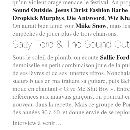
qu’un violent orage menace le festival. Au p
Sound Outside
Jesus Christ Fashion Barbe
,
Dropkick Murphys
Die Antwoord
Wiz Kha
,
,
Miike Snow
On aurait bien aimé voir
, mais le
empêchés de jouer plus de trois chansons.
Sallie For
Sous le soleil de plomb, on écoute
demoiselle en petit combinaison joue de la pui
de ses lèvres et de ses lunettes rétros. Nonchal
sueurs blues en maltraitant sa guitare, puis lâc
moue en chantant « Give Me Shit Boy ». Entre 
références aux mauvais garçons, on pourrait cro
nouveau dans la recette. Mais ce groupe de Po
des années 30 à 60, et donne envie de se replon
Interview à venir…