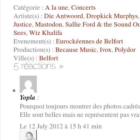
Catégorie :
A la une
,
Concerts
Artiste(s) :
Die Antwoord
,
Dropkick Murphys
Justice
,
Mastodon
,
Sallie Ford & the Sound Ou
Sees
,
Wiz Khalifa
Evenement(s) :
Eurockéennes de Belfort
Production(s) :
Because Music
,
Ivox
,
Polydor
Ville(s) :
Belfort
Yopla
:
Pourquoi toujours montrer des photos cadrées
Elle sont belles mais ne représentent pas vr
Le 12 July 2012 à 15 h 41 min