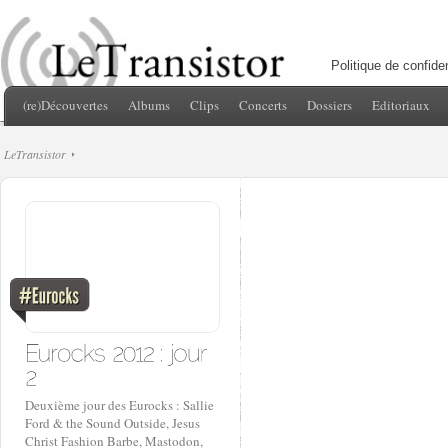
Politique de confiden
(re)Découvertes
Albums
Clips
Concerts
Dossiers
Editoriaux
LeTransistor
Deuxième jour des Eurocks : Sallie
Ford & the Sound Outside, Jesus
Christ Fashion Barbe, Mastodon,