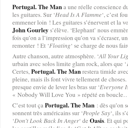
Portugal. The Man
a une réelle conscience du 
les guitares. Sur ‘
Head Is A Flamme
‘, c’est fo
emmener loin ! Les guitares s’énervent et la v
John Gourley
s’élève. ‘Elephant’ nous emmèn
fois qu’on a l’impression qu’on va s’écraser, un
remonter ! Et ‘
Floating
‘ se charge de nous fair
Autre chanson, autre atmosphère. ‘
All Your Li
urbain avec solos limite glam rock, alors que ‘
Portugal. The Man
Certes,
restera timide ave
pleine, mais ils font vivre tellement de choses.
presque envie de lever les bras sur ‘
Everyone I
« Nobody Will Love You » répété en boucle
Portugal. The Man
C’est tout ça
: dès qu’on se
sonnent très américains sur ‘
People Say
‘, ils 
Oasis
‘
Don’t Look Back In Anger
‘ de
. Et qui p