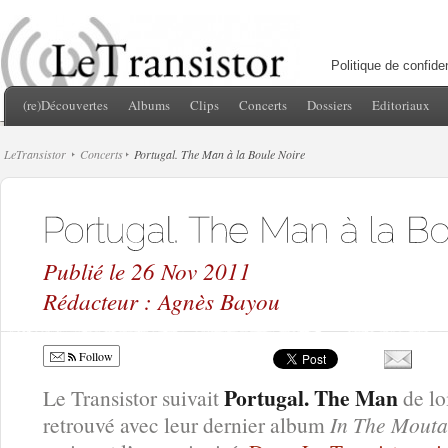
Politique de confiden
(re)Découvertes
Albums
Clips
Concerts
Dossiers
Editoriaux
LeTransistor
Concerts
Portugal. The Man à la Boule Noire
Publié le 26 Nov 2011
Rédacteur : Agnès Bayou
Follow
Portugal. The Man
Le Transistor suivait
de loi
retrouvé avec leur dernier album
In The Mouta