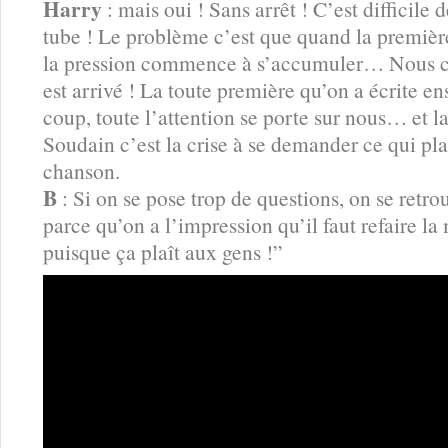
Harry
: mais oui ! Sans arrêt ! C’est difficile d
tube ! Le problème c’est que quand la première
la pression commence à s’accumuler… Nous c’
est arrivé ! La toute première qu’on a écrite en
coup, toute l’attention se porte sur nous… et la
Soudain c’est la crise à se demander ce qui pla
chanson.
B
: Si on se pose trop de questions, on se retr
parce qu’on a l’impression qu’il faut refaire l
puisque ça plaît aux gens !”