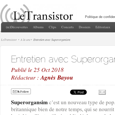
Politique de confiden
(re)Découvertes
Albums
Clips
Concerts
Dossiers
Editoriaux
LeTransistor
A la une
Entretien avec Superorganism
Publié le 25 Oct 2018
Rédacteur :
Agnès Bayou
Follow
Superorgansim
c’est un nouveau type de pop.
britannique bien de notre temps, qui se nourrit