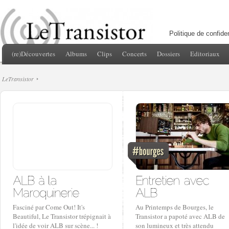
Politique de confiden
(re)Découvertes
Albums
Clips
Concerts
Dossiers
Editoriaux
LeTransistor
Fasciné par Come Out! It's
Au Printemps de Bourges, le
Beautiful, Le Transistor trépignait à
Transistor a papoté avec ALB de
l'idée de voir ALB sur scène... !
son lumineux et très attendu