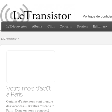
Politique de confiden
(re)Découvertes
Albums
Clips
Concerts
Dossiers
Editoriaux
LeTransistor
Certains d’entre nous vont prendre
des vacances… D’autres restent sur
Paris ! Donc on vous a concocté