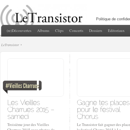
Politique de confiden
(re)Découvertes
Albums
Clips
Concerts
Dossiers
Editoriaux
LeTransistor
Troisième jour des Vieilles
Le Transistor fait gagner des plac
Charrues 2015 avec photos de
le festival Chorus 2015 à La