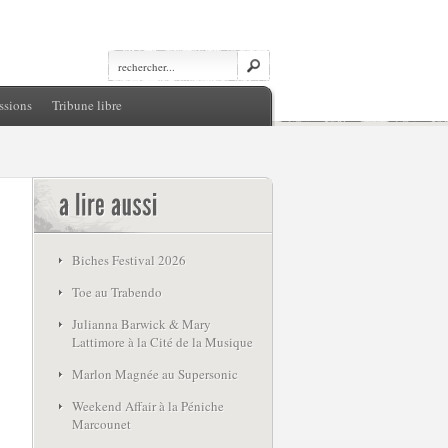
ssions
Tribune libre
Biches Festival 2026
Toe au Trabendo
Julianna Barwick & Mary
Lattimore à la Cité de la Musique
Marlon Magnée au Supersonic
Weekend Affair à la Péniche
Marcounet