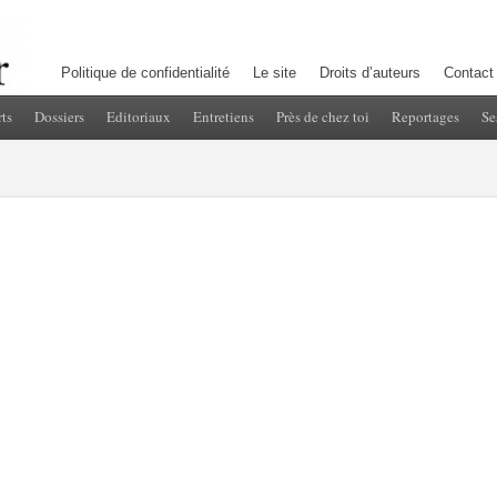
Politique de confidentialité
Le site
Droits d’auteurs
Contact
ts
Dossiers
Editoriaux
Entretiens
Près de chez toi
Reportages
Se