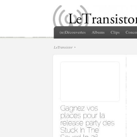
(re)Découvertes
Albums
Clips
Concer
LeTransistor