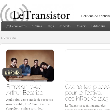
Politique de confiden
(re)Découvertes
Albums
Clips
Concerts
Dossiers
Editoriaux
LeTransistor
Après plus d'une année de suspense
insoutenable, les Arthur Beatrice
Le Transistor te fait gagner des
s'apprêtent enfin à sortir leur
places pour le vendredi 8 novemb