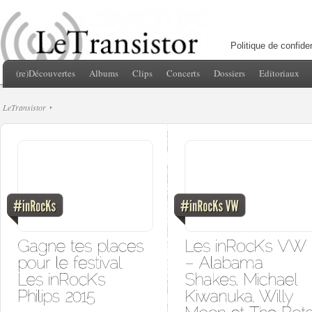
Politique de confiden
(re)Découvertes
Albums
Clips
Concerts
Dossiers
Editoriaux
LeTransistor