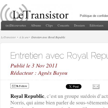
Politique de confiden
(re)Découvertes
Albums
Clips
Concerts
Dossiers
Editoriaux
LeTransistor
A la une
Entretien avec Royal Republic
Publié le 3 Nov 2011
Rédacteur : Agnès Bayou
Follow
Royal Republic
, c’est un groupe suédois d’ac
Norris, qui aime bien parler de sous-vêtemen