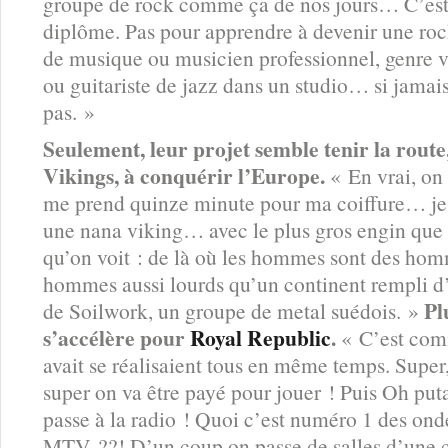
groupe de rock comme ça de nos jours… C’est 
diplôme. Pas pour apprendre à devenir une rock
de musique ou musicien professionnel, genre v
ou guitariste de jazz dans un studio… si jamai
pas. »
Seulement, leur projet semble tenir la route, 
Vikings, à conquérir l’Europe.
« En vrai, on 
me prend quinze minute pour ma coiffure… je su
une nana viking… avec le plus gros engin que t
qu’on voit : de là où les hommes sont des hom
hommes aussi lourds qu’un continent rempli d’
Pl
de Soilwork, un groupe de metal suédois. »
s’accélère pour
Royal Republic
.
« C’est comm
avait se réalisaient tous en même temps. Super
super on va être payé pour jouer ! Puis Oh put
passe à la radio ! Quoi c’est numéro 1 des on
MTV ??! D’un coup on passe de salles d’une c