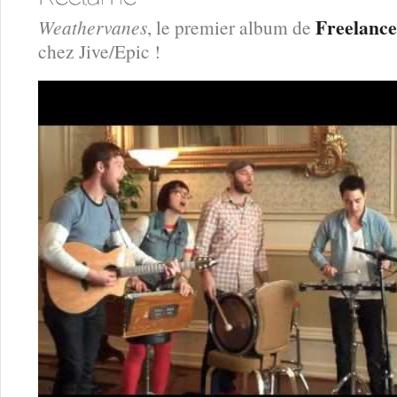
Freelanc
Weathervanes
, le premier album de
chez Jive/Epic !