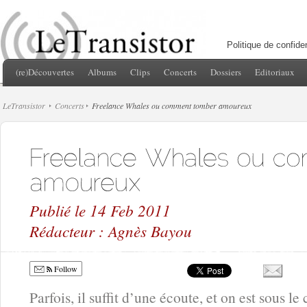
Politique de confiden
(re)Découvertes
Albums
Clips
Concerts
Dossiers
Editoriaux
LeTransistor
Concerts
Freelance Whales ou comment tomber amoureux
Publié le 14 Feb 2011
Rédacteur : Agnès Bayou
Follow
Parfois, il suffit d’une écoute, et on est sous 