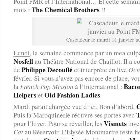
Point FMR et l’International… Et cette semai
The Chemical Brothers
mois :
!!
Cascadeur le mardi 11 janvier 
Lundi
, la semaine commence par un mea culpa
Nosfell
au Théâtre National de Chaillot. Il a 
Philippe Decouflé
de
et interprète en live
Oct
février. Si vous n’avez pas encore de place, vou
Baco
la
French Pop Mission
à l’International :
Helpers
Old Fashion Ladies
et
.
C
Mardi
parait chargée vue d’ici. Bon d’abord,
T
Puis la Maroquinerie réouvre ses portes avec
Vismets
pour l’hiver. Pour se réveiller, les
inves
Cat
au Réservoir. L’Elysée Montmartre reste f