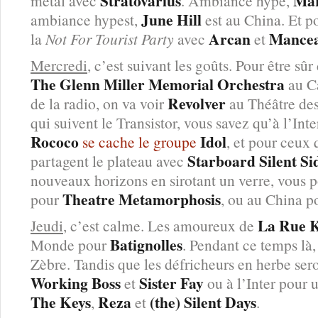
Stratovarius
Mar
metal avec
. Ambiance hype,
June Hill
ambiance hypest,
est au China. Et pou
Arcan
Mance
la
Not For Tourist Party
avec
et
Mercredi
, c’est suivant les goûts. Pour être sûr
The Glenn Miller Memorial Orchestra
au Ca
Revolver
de la radio, on va voir
au Théâtre des
qui suivent le Transistor, vous savez qu’à l’Int
Rococo
Idol
se cache le groupe
, et pour ceux 
Starboard Silent Si
partagent le plateau avec
nouveaux horizons en sirotant un verre, vous 
Theatre Metamorphosis
pour
, ou au China 
La Rue 
Jeudi
, c’est calme. Les amoureux de
Batignolles
Monde pour
. Pendant ce temps là
Zèbre. Tandis que les défricheurs en herbe se
Working Boss
Sister Fay
et
ou à l’Inter pour 
The Keys
Reza
(the) Silent Days
,
et
.