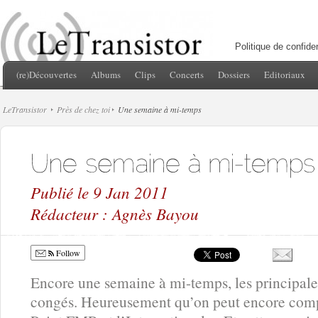
Politique de confiden
(re)Découvertes
Albums
Clips
Concerts
Dossiers
Editoriaux
LeTransistor
Près de chez toi
Une semaine à mi-temps
Publié le 9 Jan 2011
Rédacteur : Agnès Bayou
Follow
Encore une semaine à mi-temps, les principales
congés. Heureusement qu’on peut encore compt