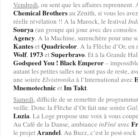
Vendredi
, on sent que les affaires reprennent.
Chemical Brothers
au Zénith, si vous les avez
réelle révélation !! A la Marock, le festival
Ind
Sourya
(un groupe qui joue avec des consoles 
Agency
. A la Machine, surenchère pour une s
Kantes
Quadricolor
et
. A la Flèche d’Or, en
Wolf
1973
Superbravo
,
et
. Et à la Grande Hall
Godspeed You ! Black Emperor
– impossible
autant les petites salles ne sont pas de reste, a
H
une soirée
Elvistronika
à l’International avec
Mnemotechnic
Im Takt
et
.
Samedi
, difficile de se remettre de programma
veille. Donc la Flèche d’Or fait une soirée
Gal
Luzia
. La Loge propose une voix à vous coupe
Fr
Au Café de la Danse, ambiance
inFiné
avec
Arandel
le projet
. Au Buzz, c’est le post-roc