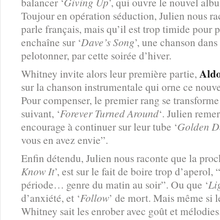
balancer ‘
Giving Up
’, qui ouvre le nouvel al
Toujour en opération séduction, Julien nous r
parle français, mais qu’il est trop timide pour p
enchaîne sur ‘
Dave’s Song
’, une chanson dans 
pelotonner, par cette soirée d’hiver.
Ald
Whitney invite alors leur première partie,
sur la chanson instrumentale qui orne ce nou
Pour compenser, le premier rang se transforme 
suivant, ‘
Forever Turned Around
‘. Julien remer
encourage à continuer sur leur tube ‘
Golden D
vous en avez envie”.
Enfin détendu, Julien nous raconte que la proc
Know It
’, est sur le fait de boire trop d’aperol
période… genre du matin au soir”. Ou que ‘
Li
d’anxiété, et ‘
Follow
’ de mort. Mais même si les
Whitney sait les enrober avec goût et mélodies