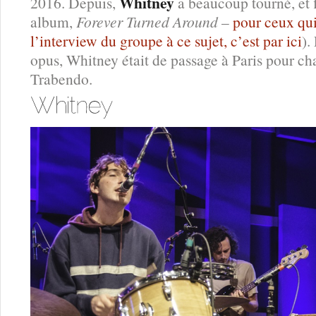
Whitney
2016. Depuis,
a beaucoup tourné, et 
album,
Forever Turned Around
–
pour ceux qui
l’interview du groupe à ce sujet, c’est par ici
).
opus, Whitney était de passage à Paris pour ch
Trabendo.