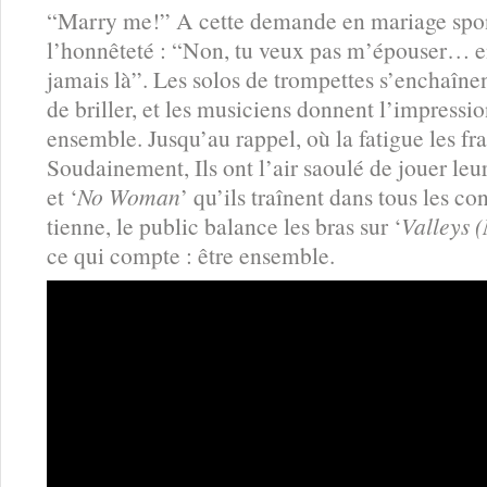
“Marry me!” A cette demande en mariage spont
l’honnêteté : “Non, tu veux pas m’épouser… en
jamais là”. Les solos de trompettes s’enchaîne
de briller, et les musiciens donnent l’impressio
ensemble. Jusqu’au rappel, où la fatigue les 
Soudainement, Ils ont l’air saoulé de jouer leur
et ‘
No Woman
’ qu’ils traînent dans tous les 
tienne, le public balance les bras sur ‘
Valleys 
ce qui compte : être ensemble.