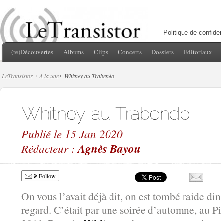
Politique de confiden
(re)Découvertes
Albums
Clips
Concerts
Dossiers
Editoriaux
LeTransistor
A la une
Whitney au Trabendo
Publié le 15 Jan 2020
Rédacteur :
Agnès Bayou
Follow
On vous l’avait déjà dit, on est tombé raide d
regard. C’était par une soirée d’automne, au P