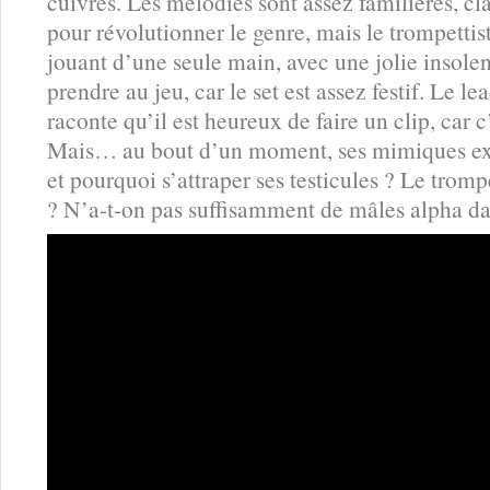
cuivres. Les mélodies sont assez familières, c
pour révolutionner le genre, mais le trompetti
jouant d’une seule main, avec une jolie insolen
prendre au jeu, car le set est assez festif. Le l
raconte qu’il est heureux de faire un clip, car
Mais… au bout d’un moment, ses mimiques ex
et pourquoi s’attraper ses testicules ? Le trompe
? N’a-t-on pas suffisamment de mâles alpha da