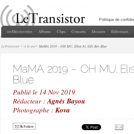
Politique de confiden
(re)Découvertes
Albums
Clips
Concerts
Dossiers
Editoriaux
LeTransistor
A la une
MaMA 2019 – OH MU, Elisa Jo, Silly Boy Blue
Publié le 14 Nov 2019
Rédacteur :
Agnès Bayou
Photographe :
Kova
Follow