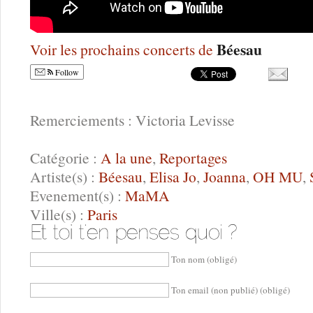
Béesau
Voir les prochains concerts de
Follow
Remerciements : Victoria Levisse
Catégorie :
A la une
,
Reportages
Artiste(s) :
Béesau
,
Elisa Jo
,
Joanna
,
OH MU
,
Evenement(s) :
MaMA
Ville(s) :
Paris
Ton nom (obligé)
Ton email (non publié) (obligé)