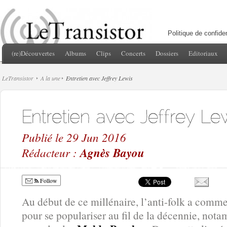
Politique de confiden
(re)Découvertes
Albums
Clips
Concerts
Dossiers
Editoriaux
LeTransistor
A la une
Entretien avec Jeffrey Lewis
Publié le 29 Jun 2016
Rédacteur :
Agnès Bayou
Follow
Au début de ce millénaire, l’anti-folk a comme
pour se populariser au fil de la décennie, not