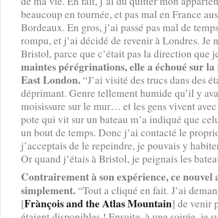
de ma vie. En fait, j’ai dû quitter mon apparte
beaucoup en tournée, et pas mal en France aus
Bordeaux. En gros, j’ai passé pas mal de temps 
rompu, et j’ai décidé de revenir à Londres. Je 
Bristol, parce que c’était pas la direction que
maintes pérégrinations, elle a échoué sur la 
East London.
“J’ai visité des trucs dans des ét
déprimant. Genre tellement humide qu’il y av
moisissure sur le mur… et les gens vivent avec
pote qui vit sur un bateau m’a indiqué que celu
un bout de temps. Donc j’ai contacté le proprio,
j’acceptais de le repeindre, je pouvais y habit
Or quand j’étais à Bristol, je peignais les bate
Contrairement à son expérience, ce nouvel
simplement.
“Tout a cliqué en fait. J’ai dem
Frànçois and the Atlas Mountain
[
] de venir 
étaient disponibles ! Ensuite, à une soirée, je 