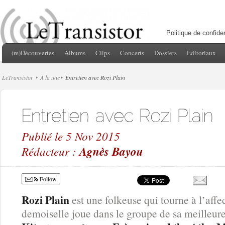
Politique de confiden
(re)Découvertes
Albums
Clips
Concerts
Dossiers
Editoriaux
LeTransistor
A la une
Entretien avec Rozi Plain
Publié le 5 Nov 2015
Rédacteur :
Agnès Bayou
Follow
Rozi Plain
est une folkeuse qui tourne à l’affec
demoiselle joue dans le groupe de sa meilleu