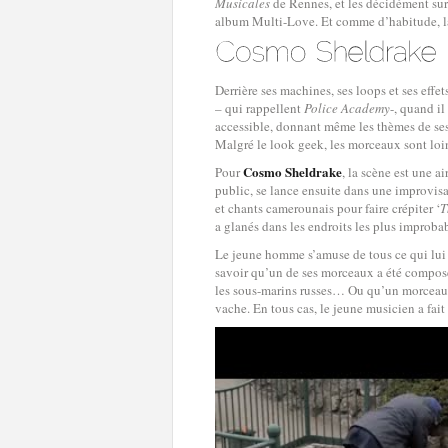
Musicales
de Rennes, et les décidément su
album Multi-Love. Et comme d’habitude, la s
Derrière ses machines, ses loops et ses effe
– qui rappellent
Police Academy
-, quand il
accessible, donnant même les thèmes de s
Malgré le look geek, les morceaux sont loin
Cosmo Sheldrake
Pour
, la scène est une a
public, se lance ensuite dans une improvis
et chants camerounais pour faire crépiter ‘
T
a glanés dans les endroits les plus improbab
Le jeune homme s’amuse de tous ce qui lui 
savoir qu’un de ses morceaux a été composé 
les sous-marins russes… Ou qu’un morceau, 
vache. En tous cas, le jeune musicien a fait 