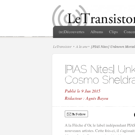
(re)Découvertes
Albums
Clips
Concer
LeTransistor
A la une
[PIAS Nites] Unknown Mortal
Publié le 9 Jun 2015
Rédacteur : Agnès Bayou
Follow
A la Flèche d’Or, le label indépendant PIAS
nouveaux artistes. Cette fois-ci, il s’agiss