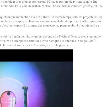
ils semblent tous montés sur ressorts ! Chaque rupture de rythme semble être
 rebondir. Et la voix de Ruban Nielson, brisée mais résolument groovy, est une
e quelconque interaction avec le public. En même temps, sous les projecteurs, ils
 combler ce manque, le chanteur s’amuse à escalader des portants métalliques sur
ive c’est leur capacité à tourner des morceaux au premier abord pleurnichard en
ic oublie l’enfer de l’étuve qu’est devenue La Flèche d’Or et se met à reprendre
e
’ voire à hurler pour accueillir l’intro baroque qui annonce le single ‘
Multi-
rchestra sort son sensuel ‘
Necessary Evil
’ ! Imparable !