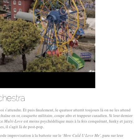
i s’attendre. Et puis finalement, le quatuor atterrit toujours là on ne les attend
aîne en or, casquette militaire, coupe afro et trappeur canadien. Si leur dernier
 ce
Multi-Love
est moins psychédélique mais à la fois conquérant, funky et jazzy.
s, il s’agit là de post-pop.
ode improvisation à la batterie sur le ‘
How Culd U Love Me
’, paru sur leur