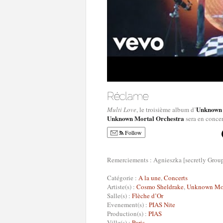
Unknown 
Multi Love
, le troisième album d’
Unknown Mortal Orchestra
sera en concer
Follow
Remerciements : Agnieszka [secretly Grou
Catégorie :
A la une
,
Concerts
Artiste(s) :
Cosmo Sheldrake
,
Unknown Mor
Salle(s) :
Flèche d’Or
Evenement(s) :
PIAS Nite
Production(s) :
PIAS
Ville(s) :
Paris