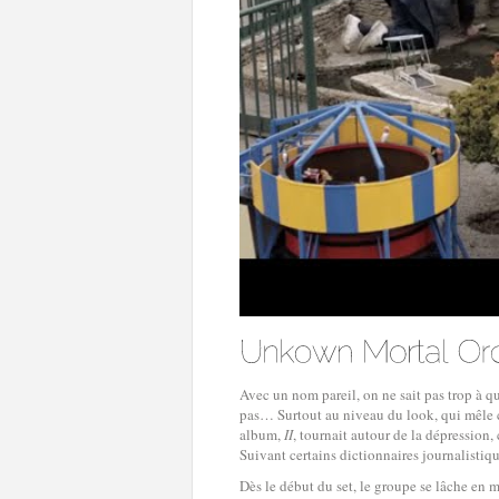
Avec un nom pareil, on ne sait pas trop à quo
pas… Surtout au niveau du look, qui mêle ch
album,
II
, tournait autour de la dépression,
Suivant certains dictionnaires journalistique
Dès le début du set, le groupe se lâche en m