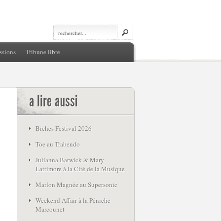
ssions
Tribune libre
Biches Festival 2026
Toe au Trabendo
Julianna Barwick & Mary
Lattimore à la Cité de la Musique
Marlon Magnée au Supersonic
Weekend Affair à la Péniche
Marcounet