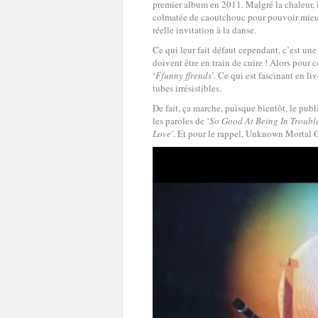
premier album en 2011. Malgré la chaleur, 
colmatée de caoutchouc pour pouvoir mieux
réelle invitation à la danse.
Ce qui leur fait défaut cependant, c’est un
doivent être en train de cuire ! Alors pour
‘
Ffunny ffrends
’. Ce qui est fascinant en l
tubes irrésistibles.
De fait, ça marche, puisque bientôt, le publ
les paroles de ‘
So Good At Being In Troubl
Love
’. Et pour le rappel, Unknown Mortal O