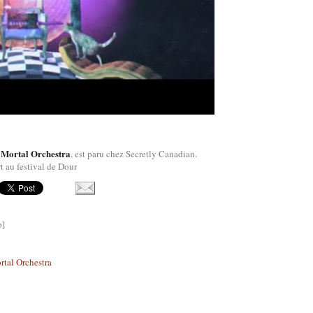
Mortal Orchestra
, est paru chez Secretly Canadian.
t au festival de Dour
p]
tal Orchestra