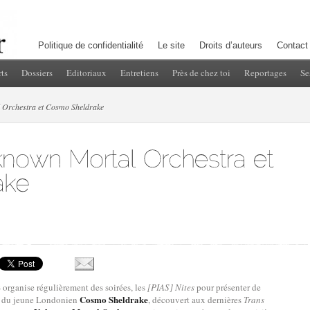
Politique de confidentialité
Le site
Droits d’auteurs
Contact
ts
Dossiers
Editoriaux
Entretiens
Près de chez toi
Reportages
Se
 Orchestra et Cosmo Sheldrake
 organise régulièrement des soirées, les
[PIAS] Nites
pour présenter de
Cosmo Sheldrake
ait du jeune Londonien
, découvert aux dernières
Trans