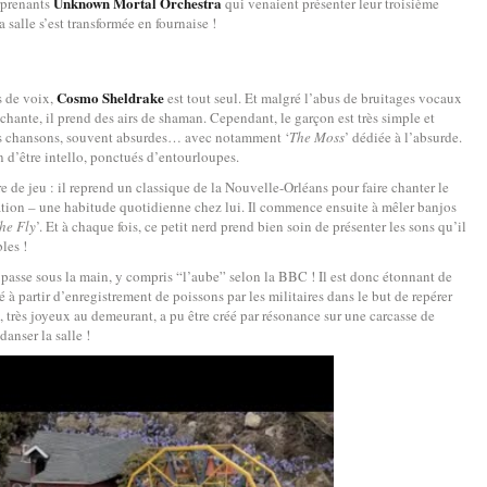
Unknown Mortal Orchestra
rprenants
qui venaient présenter leur troisième
alle s’est transformée en fournaise !
Cosmo Sheldrake
ts de voix,
est tout seul. Et malgré l’abus de bruitages vocaux
 chante, il prend des airs de shaman. Cependant, le garçon est très simple et
es chansons, souvent absurdes… avec notamment ‘
The Moss
’ dédiée à l’absurde.
 d’être intello, ponctués d’entourloupes.
ire de jeu : il reprend un classique de la Nouvelle-Orléans pour faire chanter le
ation – une habitude quotidienne chez lui. Il commence ensuite à mêler banjos
he Fly
’. Et à chaque fois, ce petit nerd prend bien soin de présenter les sons qu’il
les !
passe sous la main, y compris “l’aube” selon la BBC ! Il est donc étonnant de
à partir d’enregistrement de poissons par les militaires dans le but de repérer
très joyeux au demeurant, a pu être créé par résonance sur une carcasse de
danser la salle !