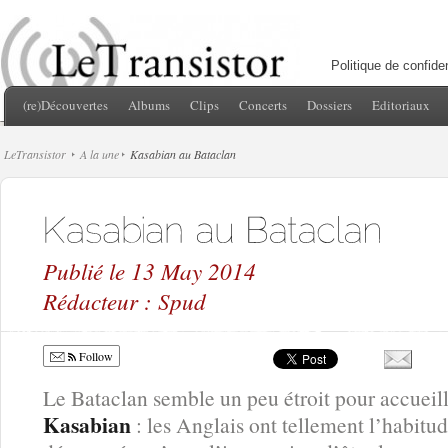
Politique de confiden
(re)Découvertes
Albums
Clips
Concerts
Dossiers
Editoriaux
LeTransistor
A la une
Kasabian au Bataclan
Publié le 13 May 2014
Rédacteur : Spud
Follow
Le Bataclan semble un peu étroit pour accuei
Kasabian
: les Anglais ont tellement l’habitude