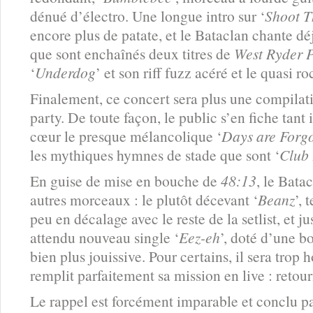
dénué d’électro. Une longue intro sur ‘
Shoot T
encore plus de patate, et le Bataclan chante déj
que sont enchaînés deux titres de
West Ryder 
‘
Underdog
’ et son riff fuzz acéré et le quasi ro
Finalement, ce concert sera plus une compilat
party. De toute façon, le public s’en fiche tant i
cœur le presque mélancolique ‘
Days are Forgo
les mythiques hymnes de stade que sont ‘
Club 
En guise de mise en bouche de
48:13
, le Bata
autres morceaux : le plutôt décevant ‘
Beanz
’, 
peu en décalage avec le reste de la setlist, et jus
attendu nouveau single ‘
Eez-eh
’, doté d’une b
bien plus jouissive. Pour certains, il sera trop
remplit parfaitement sa mission en live : retourn
Le rappel est forcément imparable et conclu 